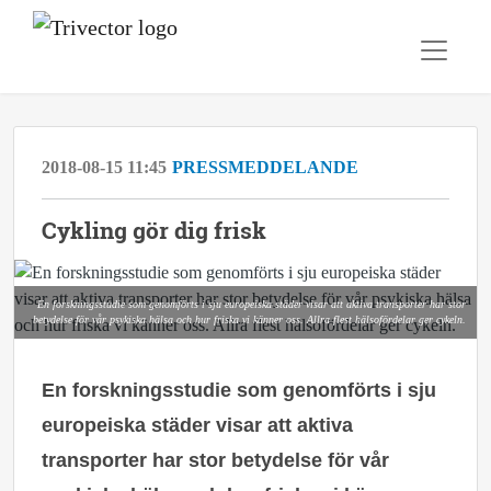
2018-08-15 11:45
PRESSMEDDELANDE
Cykling gör dig frisk
En forskningsstudie som genomförts i sju europeiska städer visar att aktiva transporter har stor
betydelse för vår psykiska hälsa och hur friska vi känner oss. Allra flest hälsofördelar ger cykeln.
En forskningsstudie som genomförts i sju
europeiska städer visar att aktiva
transporter har stor betydelse för vår