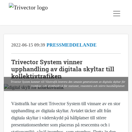
2022-06-15 09:39
PRESSMEDDELANDE
Trivector System vinner
upphandling av digitala skyltar till
kollektivtrafiken
Trivector System kommer till Västtrafik leverera den senaste generationen av digitala skyltar för
inomhus- och utomhusbruk för stationer, resecentra och större busshållplatser.
Västtrafik har utsett Trivector System till vinnare av en stor
upphandling av digitala skyltar. Avtalet täcker allt från
digitala skyltar i väderskydd på hållplatser till större
presentationsenheter som placeras på resecentra och i
stationsmiljö, såväl inomhus- som utomhus. Detta är den