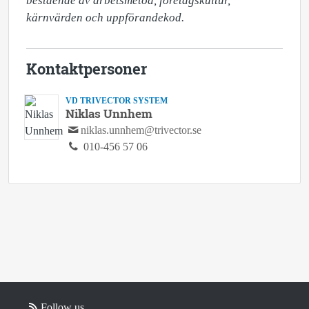
bestående av arbetsmetod, företagskultur, 
kärnvärden och uppförandekod.
Kontaktpersoner
VD TRIVECTOR SYSTEM
Niklas Unnhem
niklas.unnhem@trivector.se
010-456 57 06
Follow us