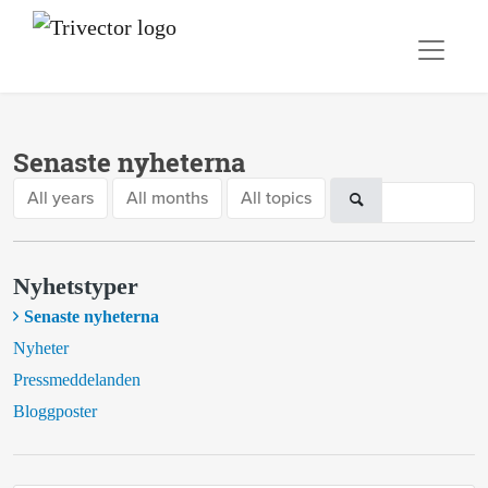
Senaste nyheterna
All years
All months
All topics
Nyhetstyper
Senaste nyheterna
Nyheter
Pressmeddelanden
Bloggposter