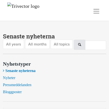
Senaste nyheterna
All years
All months
All topics
Nyhetstyper
Senaste nyheterna
Nyheter
Pressmeddelanden
Bloggposter